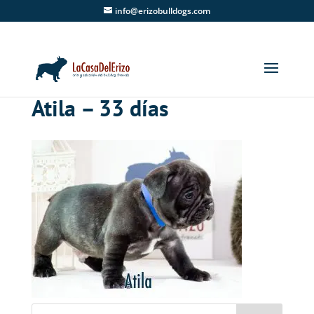
info@erizobulldogs.com
Atila – 33 días