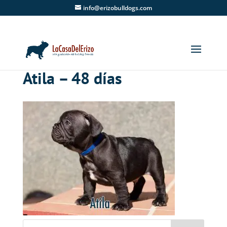
info@erizobulldogs.com
Atila – 48 días